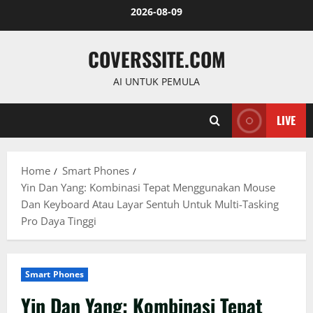
Skip
2026-08-09
to
content
COVERSSITE.COM
AI UNTUK PEMULA
LIVE
Home
Smart Phones
Yin Dan Yang: Kombinasi Tepat Menggunakan Mouse
Dan Keyboard Atau Layar Sentuh Untuk Multi-Tasking
Pro Daya Tinggi
Smart Phones
Yin Dan Yang: Kombinasi Tepat