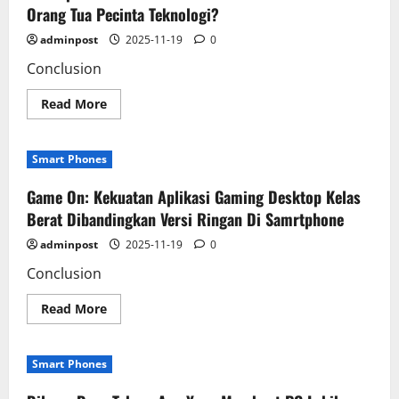
Untuk
Orang Tua Pecinta Teknologi?
Inovasi
PC
adminpost
2025-11-19
0
Di
Tengah
Conclusion
Ledakan
Gadget?
Read
Read More
more
about
Smartphone
Atau
Smart Phones
PC:
Mana
Pilihan
Game On: Kekuatan Aplikasi Gaming Desktop Kelas
Terbaik
Untuk
Berat Dibandingkan Versi Ringan Di Samrtphone
Orang
Tua
adminpost
2025-11-19
0
Pecinta
Teknologi?
Conclusion
Read
Read More
more
about
Game
On:
Smart Phones
Kekuatan
Aplikasi
Gaming