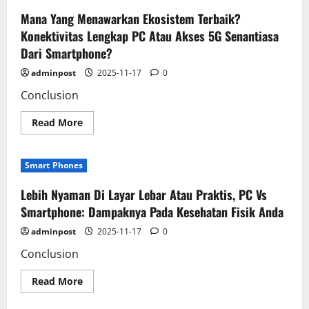
Bukan
Sekadar
Mana Yang Menawarkan Ekosistem Terbaik?
Gimik
Dalam
Konektivitas Lengkap PC Atau Akses 5G Senantiasa
Kompetisi
Dari Smartphone?
PC
Vs
Smartphone
adminpost
2025-11-17
0
Conclusion
Read
Read More
more
about
Mana
Yang
Smart Phones
Menawarkan
Ekosistem
Terbaik?
Lebih Nyaman Di Layar Lebar Atau Praktis, PC Vs
Konektivitas
Lengkap
Smartphone: Dampaknya Pada Kesehatan Fisik Anda
PC
Atau
adminpost
2025-11-17
0
Akses
5G
Conclusion
Senantiasa
Dari
Smartphone?
Read
Read More
more
about