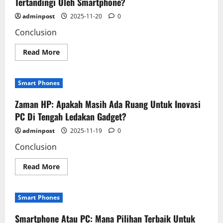
Tertandingi Oleh Smartphone?
adminpost
2025-11-20
0
Conclusion
Read
Read More
more
about
Battlefield
Grafis:
Smart Phones
Mengapa
Visual
PC
Zaman HP: Apakah Masih Ada Ruang Untuk Inovasi
Gaming
Tidak
PC Di Tengah Ledakan Gadget?
Tertandingi
Oleh
adminpost
2025-11-19
0
Smartphone?
Conclusion
Read
Read More
more
about
Zaman
HP:
Smart Phones
Apakah
Masih
Ada
Smartphone Atau PC: Mana Pilihan Terbaik Untuk
Ruang