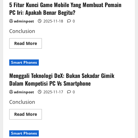
Ukuran
5 Fitur Kunci Game Mobile Yang Membuat Pemain
Desain
Kecil
PC Iri: Apakah Benar Begitu?
Smartphone
Dan
adminpost
2025-11-18
0
Power
Raksasa
Conclusion
PC
Read
Read More
more
about
5
Fitur
Smart Phones
Kunci
Game
Mobile
Menggali Teknologi DeX: Bukan Sekadar Gimik
Yang
Membuat
Dalam Kompetisi PC Vs Smartphone
Pemain
PC
adminpost
2025-11-17
0
Iri:
Apakah
Conclusion
Benar
Begitu?
Read
Read More
more
about
Menggali
Teknologi
Smart Phones
DeX: