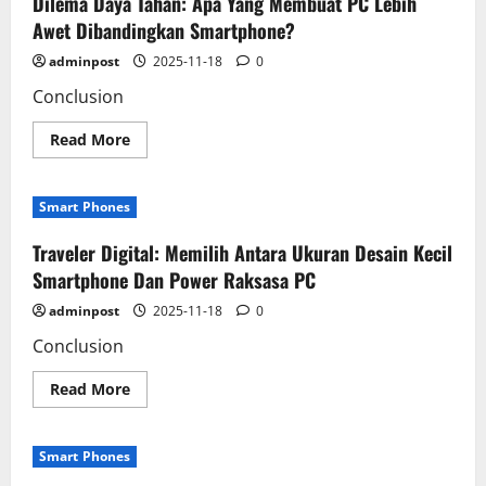
Dilema Daya Tahan: Apa Yang Membuat PC Lebih
Desktop
Kelas
Awet Dibandingkan Smartphone?
Berat
Dibandingkan
adminpost
2025-11-18
0
Versi
Ringan
Conclusion
Di
Samrtphone
Read
Read More
more
about
Dilema
Daya
Smart Phones
Tahan:
Apa
Yang
Traveler Digital: Memilih Antara Ukuran Desain Kecil
Membuat
PC
Smartphone Dan Power Raksasa PC
Lebih
Awet
adminpost
2025-11-18
0
Dibandingkan
Smartphone?
Conclusion
Read
Read More
more
about
Traveler
Digital:
Smart Phones
Memilih
Antara