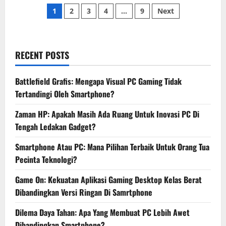
Lebih
Paginasi
Nyaman
1
2
3
4
…
9
Next
Di
Layar
pos
Lebar
Atau
Praktis,
PC
RECENT POSTS
Vs
Smartphone:
Dampaknya
Pada
Battlefield Grafis: Mengapa Visual PC Gaming Tidak
Kesehatan
Fisik
Tertandingi Oleh Smartphone?
Anda
Zaman HP: Apakah Masih Ada Ruang Untuk Inovasi PC Di
Tengah Ledakan Gadget?
Smartphone Atau PC: Mana Pilihan Terbaik Untuk Orang Tua
Pecinta Teknologi?
Game On: Kekuatan Aplikasi Gaming Desktop Kelas Berat
Dibandingkan Versi Ringan Di Samrtphone
Dilema Daya Tahan: Apa Yang Membuat PC Lebih Awet
Dibandingkan Smartphone?