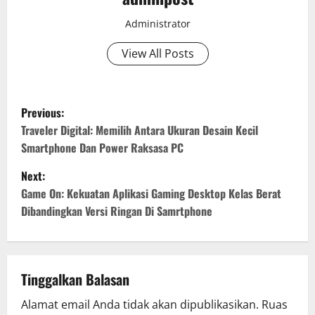
Administrator
View All Posts
P
Previous:
o
Traveler Digital: Memilih Antara Ukuran Desain Kecil
Smartphone Dan Power Raksasa PC
s
Next:
t
Game On: Kekuatan Aplikasi Gaming Desktop Kelas Berat
Dibandingkan Versi Ringan Di Samrtphone
n
a
v
Tinggalkan Balasan
Alamat email Anda tidak akan dipublikasikan.
Ruas
i