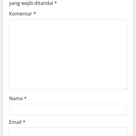
yang wajib ditandai
*
g
Komentar
*
a
t
i
o
n
Nama
*
Email
*