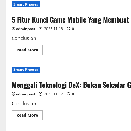
Digital:
Smart Phones
Memilih
Antara
Ukuran
5 Fitur Kunci Game Mobile Yang Membuat 
Desain
Kecil
Smartphone
adminpost
2025-11-18
0
Dan
Power
Raksasa
Conclusion
PC
Read
Read More
more
about
5
Fitur
Smart Phones
Kunci
Game
Mobile
Menggali Teknologi DeX: Bukan Sekadar 
Yang
Membuat
Pemain
adminpost
2025-11-17
0
PC
Iri:
Apakah
Conclusion
Benar
Begitu?
Read
Read More
more
about
Menggali