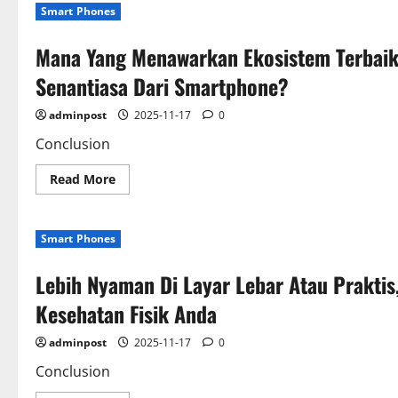
Teknologi
Smart Phones
DeX:
Bukan
Sekadar
Mana Yang Menawarkan Ekosistem Terbaik
Gimik
Dalam
Kompetisi
Senantiasa Dari Smartphone?
PC
Vs
Smartphone
adminpost
2025-11-17
0
Conclusion
Read
Read More
more
about
Mana
Yang
Smart Phones
Menawarkan
Ekosistem
Terbaik?
Lebih Nyaman Di Layar Lebar Atau Prakti
Konektivitas
Lengkap
PC
Kesehatan Fisik Anda
Atau
Akses
5G
adminpost
2025-11-17
0
Senantiasa
Dari
Conclusion
Smartphone?