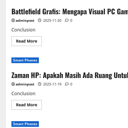
Battlefield Grafis: Mengapa Visual PC Ga
adminpost
2025-11-20
0
Conclusion
Read
Read More
more
about
Battlefield
Grafis:
Smart Phones
Mengapa
Visual
PC
Zaman HP: Apakah Masih Ada Ruang Untuk
Gaming
Tidak
Tertandingi
adminpost
2025-11-19
0
Oleh
Smartphone?
Conclusion
Read
Read More
more
about
Zaman
HP:
Smart Phones
Apakah