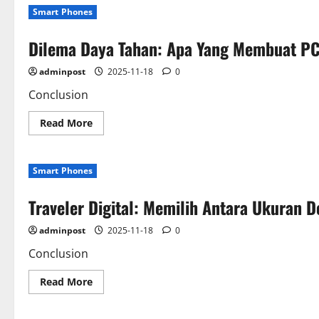
On:
Smart Phones
Kekuatan
Aplikasi
Gaming
Dilema Daya Tahan: Apa Yang Membuat PC
Desktop
Kelas
Berat
adminpost
2025-11-18
0
Dibandingkan
Versi
Ringan
Conclusion
Di
Samrtphone
Read
Read More
more
about
Dilema
Daya
Smart Phones
Tahan:
Apa
Yang
Traveler Digital: Memilih Antara Ukuran
Membuat
PC
Lebih
adminpost
2025-11-18
0
Awet
Dibandingkan
Smartphone?
Conclusion
Read
Read More
more
about
Traveler