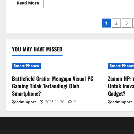
Read
Read More
more
about
Lebih
Nyaman
Paginasi
1
2
3
Di
Layar
Lebar
pos
Atau
Praktis,
PC
YOU MAY HAVE MISSED
Vs
Smartphone:
Dampaknya
Pada
Kesehatan
Smart Phones
Smart Phone
Fisik
Anda
Battlefield Grafis: Mengapa Visual PC
Zaman HP: 
Gaming Tidak Tertandingi Oleh
Untuk Inova
Smartphone?
Gadget?
adminpost
2025-11-20
0
adminpost