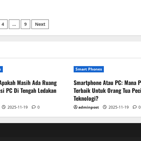
4
…
9
Next
s
Smart Phones
Apakah Masih Ada Ruang
Smartphone Atau PC: Mana P
si PC Di Tengah Ledakan
Terbaik Untuk Orang Tua Pec
Teknologi?
2025-11-19
0
adminpost
2025-11-19
0