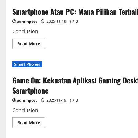
Masih
Ada
Smartphone Atau PC: Mana Pilihan Terbai
Ruang
Untuk
Inovasi
adminpost
2025-11-19
0
PC
Di
Tengah
Conclusion
Ledakan
Gadget?
Read
Read More
more
about
Smartphone
Atau
Smart Phones
PC:
Mana
Pilihan
Game On: Kekuatan Aplikasi Gaming Deskt
Terbaik
Untuk
Orang
Samrtphone
Tua
Pecinta
Teknologi?
adminpost
2025-11-19
0
Conclusion
Read
Read More
more
about
Game