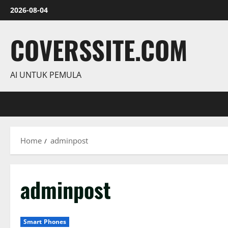
Skip
2026-08-04
to
content
COVERSSITE.COM
AI UNTUK PEMULA
Home
adminpost
adminpost
Smart Phones