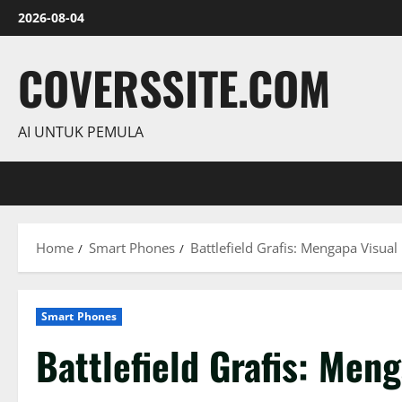
Skip
2026-08-04
to
content
COVERSSITE.COM
AI UNTUK PEMULA
Home
Smart Phones
Battlefield Grafis: Mengapa Visu
Smart Phones
Battlefield Grafis: Men