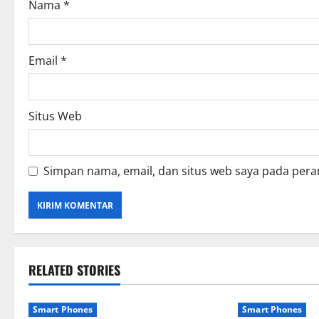
o
Nama
*
n
Email
*
Situs Web
Simpan nama, email, dan situs web saya pada pera
RELATED STORIES
Smart Phones
Smart Phones