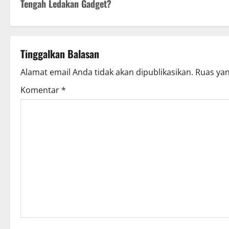
Tengah Ledakan Gadget?
s
t
Tinggalkan Balasan
n
Alamat email Anda tidak akan dipublikasikan.
Ruas yan
a
Komentar
*
v
i
g
a
t
i