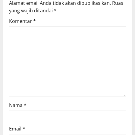
Alamat email Anda tidak akan dipublikasikan.
Ruas
g
yang wajib ditandai
*
Komentar
*
a
t
i
o
n
Nama
*
Email
*