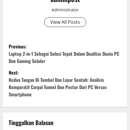
Administrator
View All Posts
P
Previous:
o
Laptop 2-in-1 Sebagai Solusi Tepat Dalam Dualitas Dunia PC
Dan Gaming Seluler
s
Next:
t
Kedua Tangan Di Tombol Dan Layar Sentuh: Analisis
Komparatif Carpal Tunnel Dan Postur Dari PC Versus
n
Smartphone
a
v
Tinggalkan Balasan
i