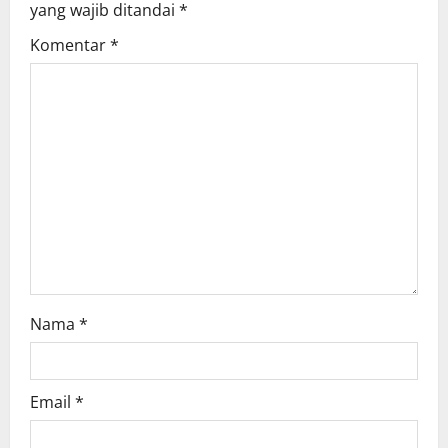
yang wajib ditandai
*
g
Komentar
*
a
t
i
o
n
Nama
*
Email
*