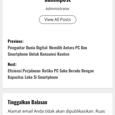
Administrator
View All Posts
P
Previous:
o
Pengantar Dunia Digital: Memilih Antara PC Dan
Smartphone Untuk Konsumsi Konten
s
Next:
t
Efisiensi Perjalanan: Ketika PC Saku Beradu Dengan
Kapasitas Loko Si Smartphone
n
a
v
Tinggalkan Balasan
Alamat email Anda tidak akan dipublikasikan.
Ruas
i