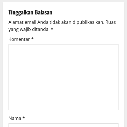
a
v
Tinggalkan Balasan
Alamat email Anda tidak akan dipublikasikan.
Ruas
i
yang wajib ditandai
*
g
Komentar
*
a
t
i
o
n
Nama
*