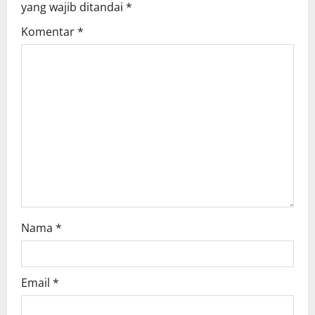
yang wajib ditandai
*
g
Komentar
*
a
t
i
o
n
Nama
*
Email
*