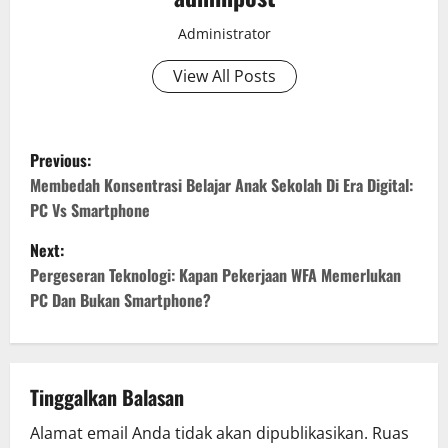
Administrator
View All Posts
P
Previous:
o
Membedah Konsentrasi Belajar Anak Sekolah Di Era Digital:
PC Vs Smartphone
s
Next:
t
Pergeseran Teknologi: Kapan Pekerjaan WFA Memerlukan
PC Dan Bukan Smartphone?
n
a
v
Tinggalkan Balasan
Alamat email Anda tidak akan dipublikasikan.
Ruas
i