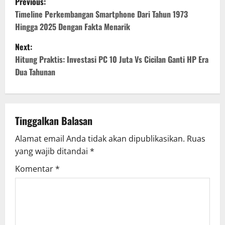
Previous:
o
Timeline Perkembangan Smartphone Dari Tahun 1973
Hingga 2025 Dengan Fakta Menarik
s
Next:
t
Hitung Praktis: Investasi PC 10 Juta Vs Cicilan Ganti HP Era
Dua Tahunan
n
a
v
Tinggalkan Balasan
Alamat email Anda tidak akan dipublikasikan.
Ruas
i
yang wajib ditandai
*
g
Komentar
*
a
t