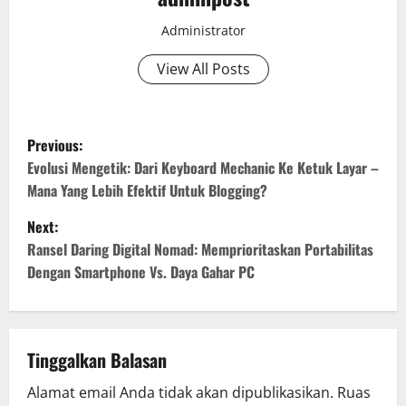
Administrator
View All Posts
P
Previous:
o
Evolusi Mengetik: Dari Keyboard Mechanic Ke Ketuk Layar –
Mana Yang Lebih Efektif Untuk Blogging?
s
Next:
t
Ransel Daring Digital Nomad: Memprioritaskan Portabilitas
Dengan Smartphone Vs. Daya Gahar PC
n
a
v
Tinggalkan Balasan
Alamat email Anda tidak akan dipublikasikan.
Ruas
i