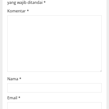
yang wajib ditandai
*
g
Komentar
*
a
t
i
o
n
Nama
*
Email
*