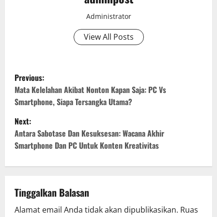
Administrator
View All Posts
P
Previous:
o
Mata Kelelahan Akibat Nonton Kapan Saja: PC Vs
Smartphone, Siapa Tersangka Utama?
s
Next:
t
Antara Sabotase Dan Kesuksesan: Wacana Akhir
Smartphone Dan PC Untuk Konten Kreativitas
n
a
v
Tinggalkan Balasan
Alamat email Anda tidak akan dipublikasikan.
Ruas
i