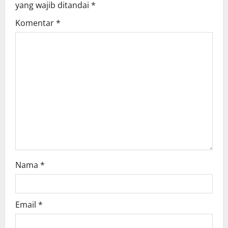
yang wajib ditandai
*
g
Komentar
*
a
t
i
o
n
Nama
*
Email
*